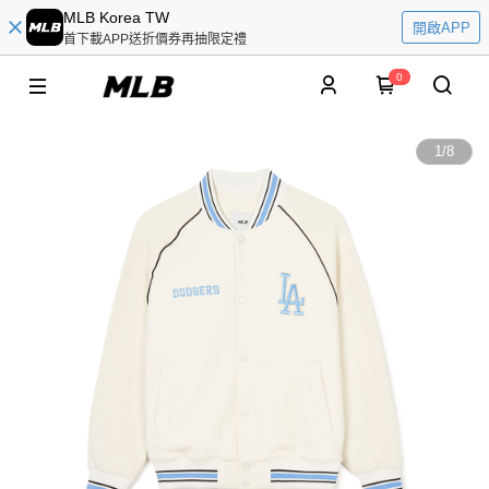
MLB Korea TW
開啟APP
首下載APP送折價券再抽限定禮
0
1
/
8