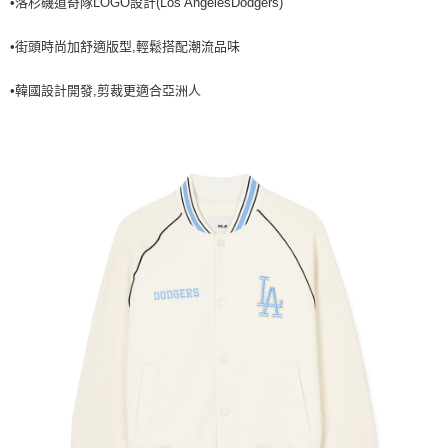
•洛杉磯道奇隊LOGO設計(Los AngelesDodgers)
全家取貨<不支援離島取退>
每筆NT$60，滿NT$499(含以上)免運費
•街頭時尚加舒適版型,輕鬆搭配潮流品味
7-11取貨付款<未取貨列黑名單/不支援離島取退>
•韓國設計開發,剪裁更適合亞洲人
每筆NT$60，滿NT$499(含以上)免運費
7-11取貨<不支援離島取退>
每筆NT$60，滿NT$499(含以上)免運費
宅配滿699免運
每筆NT$80，滿NT$699(含以上)免運費