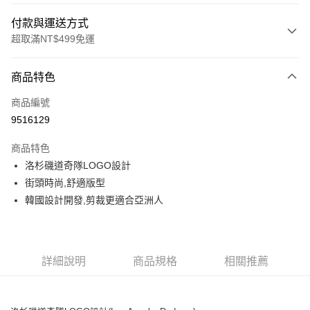
付款與運送方式
超取滿NT$499免運
付款方式
商品特色
信用卡一次付款
商品編號
超商取貨付款
9516129
LINE Pay
商品特色
Apple Pay
洛杉磯道奇隊LOGO設計
街頭時尚,舒適版型
街口支付
韓國設計開發,剪裁更適合亞洲人
悠遊付
運送方式
詳細說明
商品規格
相關推薦
全家取貨付款<未取貨列黑名單/不支援離島取退>
每筆NT$60，滿NT$499(含以上)免運費