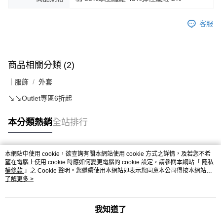
客服
商品相關分類 (2)
｜服飾
外套
↘️↘️Outlet專區6折起
本分類熱銷
全站排行
本網站中使用 cookie，欲查詢有關本網站使用 cookie 方式之詳情，及若您不希
熱門標籤
望在電腦上使用 cookie 時應如何變更電腦的 cookie 設定，請參閱本網站「
隱私
權條款
」之 Cookie 聲明。您繼續使用本網站即表示您同意本公司得按本網站使
用條款之 Cookie 聲明使用 cookie。
了解更多 >
我知道了