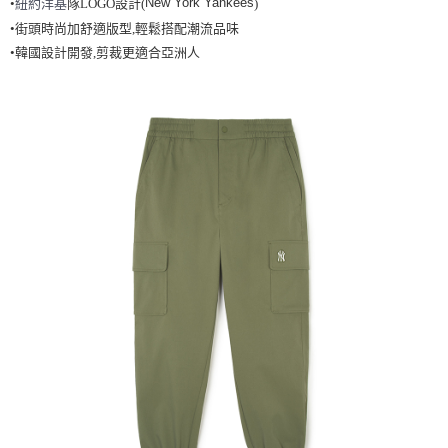
New York Yankees
•
紐約洋基
隊LOGO設計(
)
全家取貨<不支援離島取退>
•街頭時尚加舒適版型,輕鬆搭配潮流品味
每筆NT$60，滿NT$499(含以上)免運費
•韓國設計開發,剪裁更適合亞洲人
7-11取貨付款<未取貨列黑名單/不支援離島取退>
每筆NT$60，滿NT$499(含以上)免運費
7-11取貨<不支援離島取退>
每筆NT$60，滿NT$499(含以上)免運費
宅配滿699免運
每筆NT$80，滿NT$699(含以上)免運費