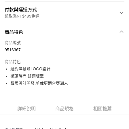
付款與運送方式
超取滿NT$499免運
付款方式
商品特色
信用卡一次付款
商品編號
超商取貨付款
9516367
LINE Pay
商品特色
Apple Pay
紐約洋基隊LOGO設計
街頭時尚,舒適版型
街口支付
韓國設計開發,剪裁更適合亞洲人
悠遊付
運送方式
詳細說明
商品規格
相關推薦
全家取貨付款<未取貨列黑名單/不支援離島取退>
每筆NT$60，滿NT$499(含以上)免運費