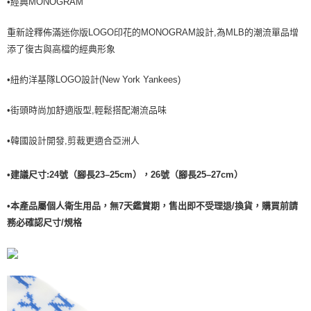
•經典MONOGRAM
全家取貨<不支援離島取退>
每筆NT$60，滿NT$499(含以上)免運費
重新詮釋佈滿迷你版LOGO印花的MONOGRAM設計,為MLB的潮流單品增
7-11取貨付款<未取貨列黑名單/不支援離島取退>
添了復古與高檔的經典形象
每筆NT$60，滿NT$499(含以上)免運費
•紐約洋基隊LOGO設計(New York Yankees)
7-11取貨<不支援離島取退>
•街頭時尚加舒適版型,輕鬆搭配潮流品味
每筆NT$60，滿NT$499(含以上)免運費
宅配滿699免運
•韓國設計開發,剪裁更適合亞洲人
每筆NT$80，滿NT$699(含以上)免運費
•建議尺寸:24號（腳長23–25cm），26號（腳長25–27cm）
•本產品屬個人衛生用品，無7天鑑賞期，售出即不受理退/換貨，購買前請
務必確認尺寸/規格