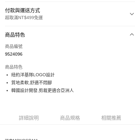
付款與運送方式
超取滿NT$499免運
付款方式
商品特色
信用卡一次付款
商品編號
超商取貨付款
9524096
LINE Pay
商品特色
Apple Pay
紐約洋基隊LOGO設計
質地柔軟,舒適不悶腳
街口支付
韓國設計開發,剪裁更適合亞洲人
悠遊付
運送方式
詳細說明
商品規格
相關推薦
全家取貨付款<未取貨列黑名單/不支援離島取退>
每筆NT$60，滿NT$499(含以上)免運費