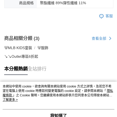
商品規格
聚酯纖維 89%彈性纖維 11%
客服
商品相關分類 (3)
查看全部
🐻MLB KIDS童裝
🐻服飾
↘️↘️Outlet專區6折起
本分類熱銷
全站排行
本網站中使用 cookie，欲查詢有關本網站使用 cookie 方式之詳情，及若您不希
熱門標籤
望在電腦上使用 cookie 時應如何變更電腦的 cookie 設定，請參閱本網站「
隱私
權條款
」之 Cookie 聲明。您繼續使用本網站即表示您同意本公司得按本網站使
用條款之 Cookie 聲明使用 cookie。
了解更多 >
我知道了