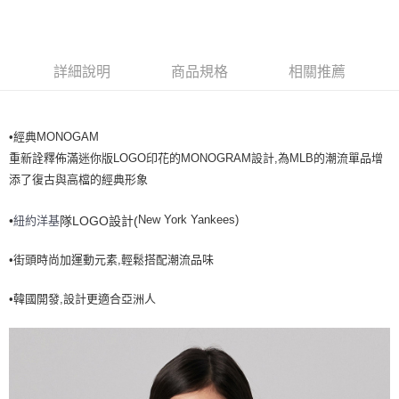
全家取貨<不支援離島取退>
每筆NT$60，滿NT$499(含以上)免運費
7-11取貨付款<未取貨列黑名單/不支援離島取退>
詳細說明
商品規格
相關推薦
每筆NT$60，滿NT$499(含以上)免運費
7-11取貨<不支援離島取退>
•經典MONOGAM
每筆NT$60，滿NT$499(含以上)免運費
重新詮釋佈滿迷你版LOGO印花的MONOGRAM設計,為MLB的潮流單品增
宅配滿699免運
添了復古與高檔的經典形象
每筆NT$80，滿NT$699(含以上)免運費
New York Yankees)
紐約洋基
•
隊LOGO設計(
•街頭時尚加運動元素,輕鬆搭配潮流品味
•韓國開發,設計更適合亞洲人