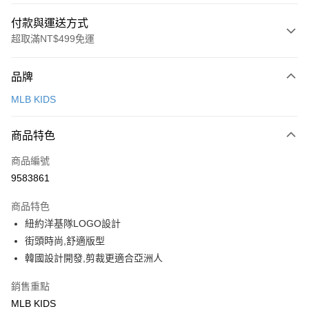
付款與運送方式
超取滿NT$499免運
付款方式
品牌
信用卡一次付款
MLB KIDS
超商取貨付款
商品特色
LINE Pay
商品編號
Apple Pay
9583861
街口支付
商品特色
悠遊付
紐約洋基隊LOGO設計
街頭時尚,舒適版型
運送方式
韓國設計開發,剪裁更適合亞洲人
全家取貨付款<未取貨列黑名單/不支援離島取退>
銷售重點
每筆NT$60，滿NT$499(含以上)免運費
MLB KIDS