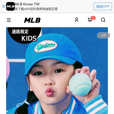
MLB Korea TW
開啟APP
首下載APP送折價券再抽限定禮
0
1
/
6