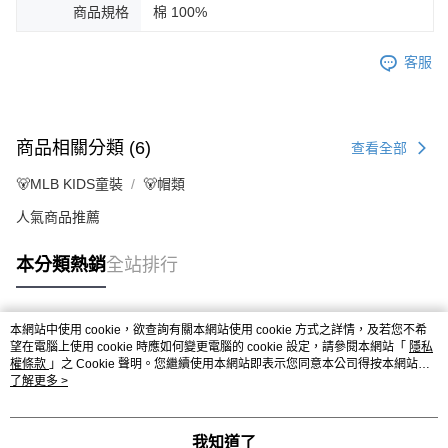
商品規格
棉 100%
客服
商品相關分類 (6)
查看全部
🐻MLB KIDS童裝
🐻帽類
人氣商品推薦
本分類熱銷
全站排行
本網站中使用 cookie，欲查詢有關本網站使用 cookie 方式之詳情，及若您不希
熱門標籤
望在電腦上使用 cookie 時應如何變更電腦的 cookie 設定，請參閱本網站「
隱私
權條款
」之 Cookie 聲明。您繼續使用本網站即表示您同意本公司得按本網站使
用條款之 Cookie 聲明使用 cookie。
了解更多 >
我知道了