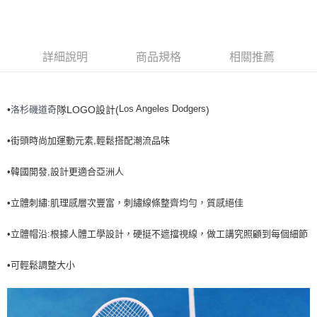
全家取貨<不支援離島取退>
每筆NT$60，滿NT$499(含以上)免運費
7-11取貨付款<未取貨列黑名單/不支援離島取退>
詳細說明
商品規格
相關推薦
每筆NT$60，滿NT$499(含以上)免運費
7-11取貨<不支援離島取退>
Los Angeles Dodgers
洛杉磯道奇
•
隊LOGO設計(
)
每筆NT$60，滿NT$499(含以上)免運費
宅配滿699免運
•街頭時尚加運動元素,輕鬆搭配潮流品味
每筆NT$80，滿NT$699(含以上)免運費
•韓國開發,設計更適合亞洲人
•立體刺繡:肌理感層次豐富，刺繡線條整齊均勻，質感絕佳
•立體帽沿:根據人體工學設計，硬挺不遮擋視線，做工講究照顧到每個細節
•可輕鬆調整大小