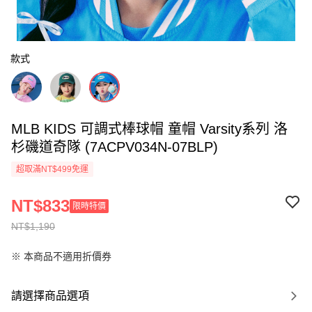
款式
MLB KIDS 可調式棒球帽 童帽 Varsity系列 洛
杉磯道奇隊 (7ACPV034N-07BLP)
超取滿NT$499免運
NT$833
限時特價
NT$1,190
※ 本商品不適用折價券
請選擇商品選項