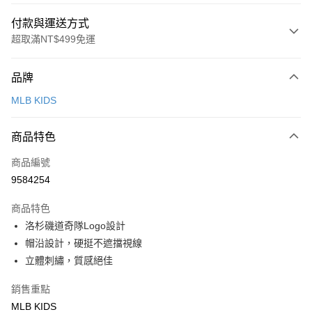
付款與運送方式
超取滿NT$499免運
付款方式
品牌
信用卡一次付款
MLB KIDS
超商取貨付款
商品特色
LINE Pay
商品編號
Apple Pay
9584254
街口支付
商品特色
悠遊付
洛杉磯道奇隊Logo設計
帽沿設計，硬挺不遮擋視線
運送方式
立體刺繡，質感絕佳
全家取貨付款<未取貨列黑名單/不支援離島取退>
銷售重點
每筆NT$60，滿NT$499(含以上)免運費
MLB KIDS