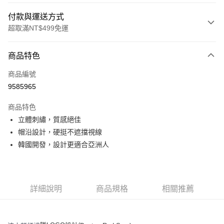
付款與運送方式
超取滿NT$499免運
付款方式
商品特色
信用卡一次付款
商品編號
超商取貨付款
9585965
LINE Pay
商品特色
Apple Pay
立體刺繡，質感絕佳
帽沿設計，硬挺不遮擋視線
街口支付
韓國開發，設計更適合亞洲人
悠遊付
運送方式
詳細說明
商品規格
相關推薦
全家取貨付款<未取貨列黑名單/不支援離島取退>
每筆NT$60，滿NT$499(含以上)免運費