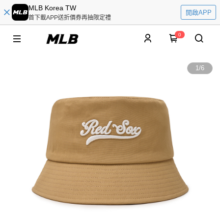
MLB Korea TW
開啟APP
首下載APP送折價券再抽限定禮
0
1
/
6