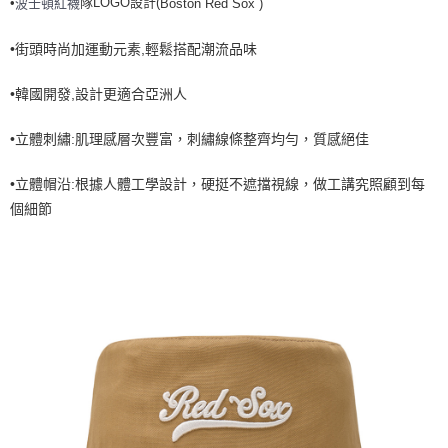
•
隊LOGO設計(
Boston Red Sox
)
波士頓紅襪
全家取貨<不支援離島取退>
每筆NT$60，滿NT$499(含以上)免運費
•街頭時尚加運動元素,輕鬆搭配潮流品味
7-11取貨付款<未取貨列黑名單/不支援離島取退>
•韓國開發,設計更適合亞洲人
每筆NT$60，滿NT$499(含以上)免運費
7-11取貨<不支援離島取退>
•立體刺繡:肌理感層次豐富，刺繡線條整齊均勻，質感絕佳
每筆NT$60，滿NT$499(含以上)免運費
•立體帽沿:根據人體工學設計，硬挺不遮擋視線，做工講究照顧到每
宅配滿699免運
個細節
每筆NT$80，滿NT$699(含以上)免運費