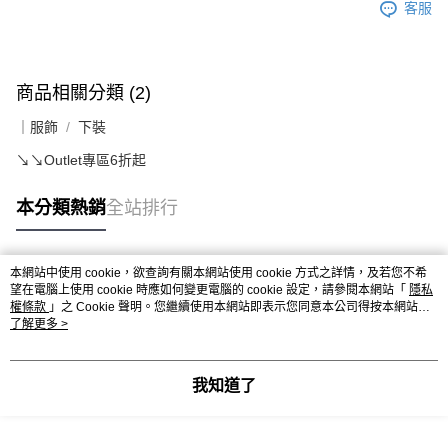
客服
商品相關分類 (2)
｜服飾
下裝
↘️↘️Outlet專區6折起
本分類熱銷
全站排行
本網站中使用 cookie，欲查詢有關本網站使用 cookie 方式之詳情，及若您不希
熱門標籤
望在電腦上使用 cookie 時應如何變更電腦的 cookie 設定，請參閱本網站「
隱私
權條款
」之 Cookie 聲明。您繼續使用本網站即表示您同意本公司得按本網站使
用條款之 Cookie 聲明使用 cookie。
了解更多 >
我知道了