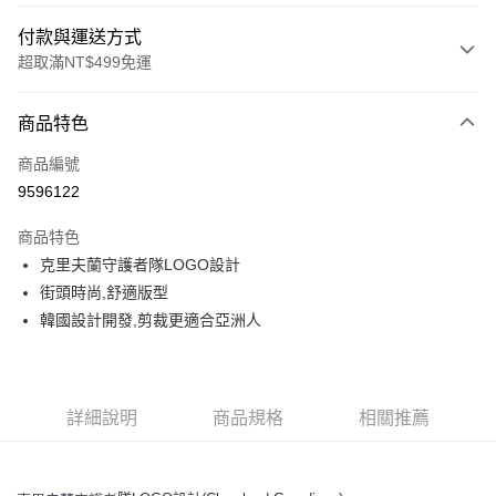
付款與運送方式
超取滿NT$499免運
付款方式
商品特色
信用卡一次付款
商品編號
超商取貨付款
9596122
LINE Pay
商品特色
Apple Pay
克里夫蘭守護者隊LOGO設計
街頭時尚,舒適版型
街口支付
韓國設計開發,剪裁更適合亞洲人
悠遊付
運送方式
詳細說明
商品規格
相關推薦
全家取貨付款<未取貨列黑名單/不支援離島取退>
每筆NT$60，滿NT$499(含以上)免運費