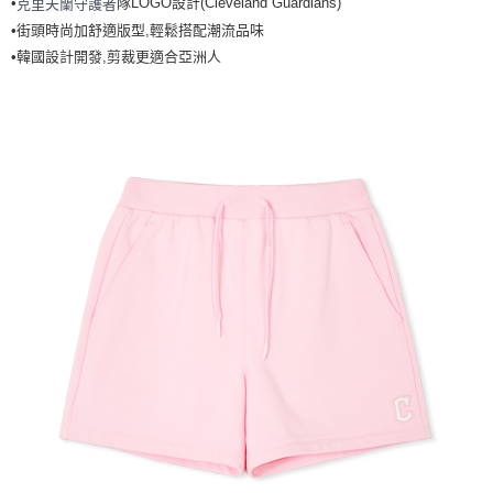
•
隊LOGO設計(Cleveland Guardians)
克里夫蘭守護者
全家取貨<不支援離島取退>
•街頭時尚加舒適版型,輕鬆搭配潮流品味
每筆NT$60，滿NT$499(含以上)免運費
•韓國設計開發,剪裁更適合亞洲人
7-11取貨付款<未取貨列黑名單/不支援離島取退>
每筆NT$60，滿NT$499(含以上)免運費
7-11取貨<不支援離島取退>
每筆NT$60，滿NT$499(含以上)免運費
宅配滿699免運
每筆NT$80，滿NT$699(含以上)免運費