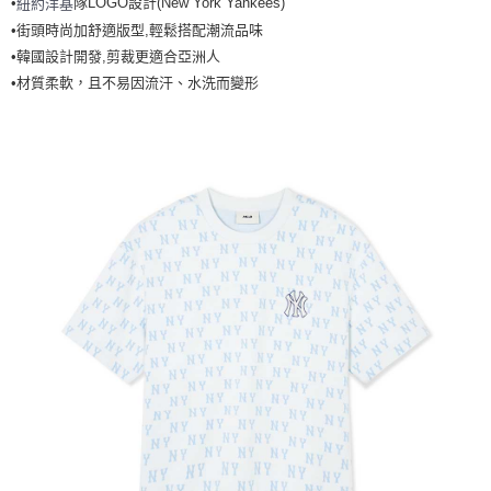
•
隊LOGO設計(New York Yankees)
紐約洋基
全家取貨<不支援離島取退>
•街頭時尚加舒適版型,輕鬆搭配潮流品味
每筆NT$60，滿NT$499(含以上)免運費
•韓國設計開發,剪裁更適合亞洲人
7-11取貨付款<未取貨列黑名單/不支援離島取退>
•材質柔軟，且不易因流汗、水洗而變形
每筆NT$60，滿NT$499(含以上)免運費
7-11取貨<不支援離島取退>
每筆NT$60，滿NT$499(含以上)免運費
宅配滿699免運
每筆NT$80，滿NT$699(含以上)免運費