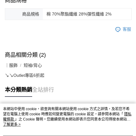
商品規格
商品規格
棉 70%聚酯纖維 28%彈性纖維 2%
客服
商品相關分類 (2)
｜服飾
短袖/背心
↘️↘️Outlet專區6折起
本分類熱銷
全站排行
本網站中使用 cookie，欲查詢有關本網站使用 cookie 方式之詳情，及若您不希
熱門標籤
望在電腦上使用 cookie 時應如何變更電腦的 cookie 設定，請參閱本網站「
隱私
權條款
」之 Cookie 聲明。您繼續使用本網站即表示您同意本公司得按本網站使
用條款之 Cookie 聲明使用 cookie。
了解更多 >