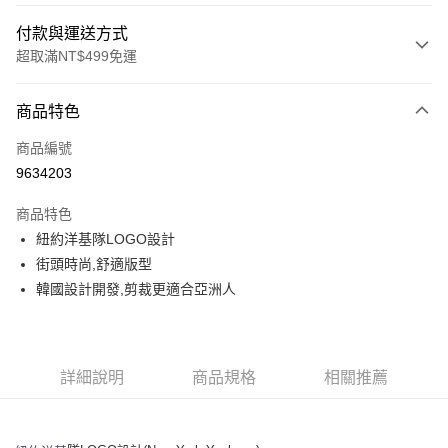
付款與運送方式
超取滿NT$499免運
付款方式
商品特色
信用卡一次付款
商品編號
超商取貨付款
9634203
LINE Pay
商品特色
Apple Pay
紐約洋基隊LOGO設計
街頭時尚,舒適版型
街口支付
韓國設計開發,剪裁更適合亞洲人
悠遊付
運送方式
詳細說明
商品規格
相關推薦
全家取貨付款<未取貨列黑名單/不支援離島取退>
每筆NT$60，滿NT$499(含以上)免運費