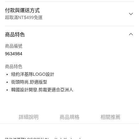
付款與運送方式
超取滿NT$499免運
付款方式
商品特色
信用卡一次付款
商品編號
超商取貨付款
9634984
LINE Pay
商品特色
Apple Pay
紐約洋基隊LOGO設計
街頭時尚,舒適版型
街口支付
韓國設計開發,剪裁更適合亞洲人
悠遊付
運送方式
詳細說明
商品規格
相關推薦
全家取貨付款<未取貨列黑名單/不支援離島取退>
每筆NT$60，滿NT$499(含以上)免運費