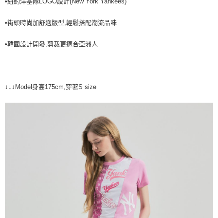
•紐約洋基隊LOGO設計(New York Yankees)
全家取貨<不支援離島取退>
每筆NT$60，滿NT$499(含以上)免運費
•街頭時尚加舒適版型,輕鬆搭配潮流品味
7-11取貨付款<未取貨列黑名單/不支援離島取退>
•韓國設計開發,剪裁更適合亞洲人
每筆NT$60，滿NT$499(含以上)免運費
7-11取貨<不支援離島取退>
每筆NT$60，滿NT$499(含以上)免運費
↓↓↓Model身高175cm,穿著S size
宅配滿699免運
每筆NT$80，滿NT$699(含以上)免運費