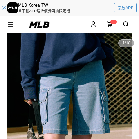
MLB Korea TW
開啟APP
首下載APP送折價券再抽限定禮
0
1
/
10