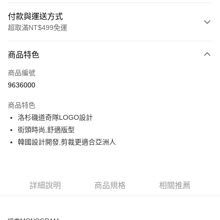
付款與運送方式
超取滿NT$499免運
付款方式
商品特色
信用卡一次付款
商品編號
超商取貨付款
9636000
LINE Pay
商品特色
Apple Pay
洛杉磯道奇隊LOGO設計
街頭時尚,舒適版型
街口支付
韓國設計開發,剪裁更適合亞洲人
悠遊付
運送方式
詳細說明
商品規格
相關推薦
全家取貨付款<未取貨列黑名單/不支援離島取退>
每筆NT$60，滿NT$499(含以上)免運費