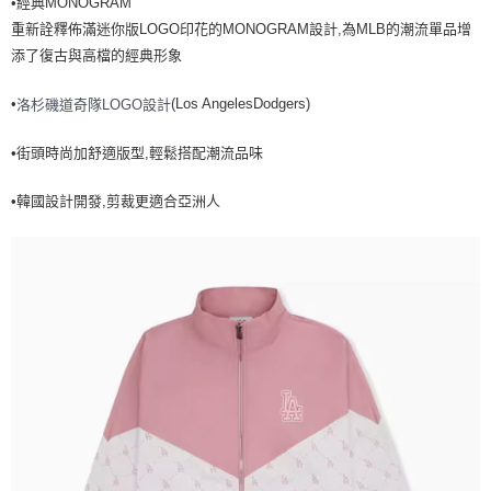
•經典MONOGRAM
全家取貨<不支援離島取退>
重新詮釋佈滿迷你版LOGO印花的MONOGRAM設計,為MLB的潮流單品增
每筆NT$60，滿NT$499(含以上)免運費
添了復古與高檔的經典形象
7-11取貨付款<未取貨列黑名單/不支援離島取退>
•
(Los AngelesDodgers)
洛杉磯道奇隊LOGO設計
每筆NT$60，滿NT$499(含以上)免運費
7-11取貨<不支援離島取退>
•街頭時尚加舒適版型,輕鬆搭配潮流品味
每筆NT$60，滿NT$499(含以上)免運費
•韓國設計開發,剪裁更適合亞洲人
宅配滿699免運
每筆NT$80，滿NT$699(含以上)免運費