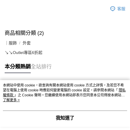
客服
商品相關分類 (2)
｜服飾
外套
↘️↘️Outlet專區6折起
本分類熱銷
全站排行
本網站中使用 cookie，欲查詢有關本網站使用 cookie 方式之詳情，及若您不希
熱門標籤
望在電腦上使用 cookie 時應如何變更電腦的 cookie 設定，請參閱本網站「
隱私
權條款
」之 Cookie 聲明。您繼續使用本網站即表示您同意本公司得按本網站使
用條款之 Cookie 聲明使用 cookie。
了解更多 >
我知道了