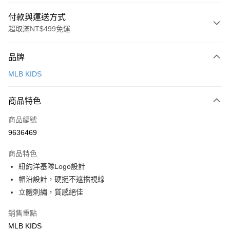
付款與運送方式
超取滿NT$499免運
付款方式
品牌
信用卡一次付款
MLB KIDS
超商取貨付款
商品特色
LINE Pay
商品編號
Apple Pay
9636469
街口支付
商品特色
悠遊付
紐約洋基隊Logo設計
帽沿設計，硬挺不遮擋視線
運送方式
立體刺繡，質感絕佳
全家取貨付款<未取貨列黑名單/不支援離島取退>
銷售重點
每筆NT$60，滿NT$499(含以上)免運費
MLB KIDS