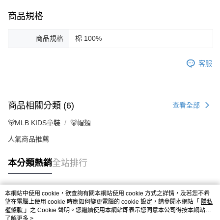
商品規格
商品規格
棉 100%
客服
商品相關分類 (6)
查看全部
🐻MLB KIDS童裝
🐻帽類
人氣商品推薦
本分類熱銷
全站排行
本網站中使用 cookie，欲查詢有關本網站使用 cookie 方式之詳情，及若您不希
熱門標籤
望在電腦上使用 cookie 時應如何變更電腦的 cookie 設定，請參閱本網站「
隱私
權條款
」之 Cookie 聲明。您繼續使用本網站即表示您同意本公司得按本網站使
用條款之 Cookie 聲明使用 cookie。
了解更多 >