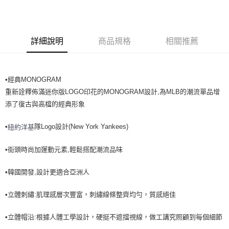
全家取貨<不支援離島取退>
每筆NT$60，滿NT$499(含以上)免運費
7-11取貨付款<未取貨列黑名單/不支援離島取退>
詳細說明
商品規格
相關推薦
每筆NT$60，滿NT$499(含以上)免運費
7-11取貨<不支援離島取退>
•經典MONOGRAM
每筆NT$60，滿NT$499(含以上)免運費
重新詮釋佈滿迷你版LOGO印花的MONOGRAM設計,為MLB的潮流單品增
宅配滿699免運
添了復古與高檔的經典形象
每筆NT$80，滿NT$699(含以上)免運費
•
隊Logo設計(New York Yankees)
紐約洋基
•街頭時尚加運動元素,輕鬆搭配潮流品味
•韓國開發,設計更適合亞洲人
•立體刺繡:肌理感層次豐富，刺繡線條整齊均勻，質感絕佳
•立體帽沿:根據人體工學設計，硬挺不遮擋視線，做工講究照顧到每個細節