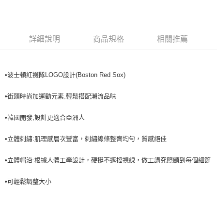
全家取貨<不支援離島取退>
每筆NT$60，滿NT$499(含以上)免運費
7-11取貨付款<未取貨列黑名單/不支援離島取退>
詳細說明
商品規格
相關推薦
每筆NT$60，滿NT$499(含以上)免運費
7-11取貨<不支援離島取退>
•波士頓紅襪隊LOGO設計(Boston Red Sox)
每筆NT$60，滿NT$499(含以上)免運費
宅配滿699免運
•街頭時尚加運動元素,輕鬆搭配潮流品味
每筆NT$80，滿NT$699(含以上)免運費
•韓國開發,設計更適合亞洲人
•立體刺繡:肌理感層次豐富，刺繡線條整齊均勻，質感絕佳
•立體帽沿:根據人體工學設計，硬挺不遮擋視線，做工講究照顧到每個細節
•可輕鬆調整大小