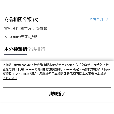
商品相關分類 (3)
查看全部
🐻MLB KIDS童裝
🐻帽類
↘️↘️Outlet專區6折起
本分類熱銷
全站排行
本網站中使用 cookie，欲查詢有關本網站使用 cookie 方式之詳情，及若您不希
熱門標籤
望在電腦上使用 cookie 時應如何變更電腦的 cookie 設定，請參閱本網站「
隱私
權條款
」之 Cookie 聲明。您繼續使用本網站即表示您同意本公司得按本網站使
用條款之 Cookie 聲明使用 cookie。
了解更多 >
我知道了