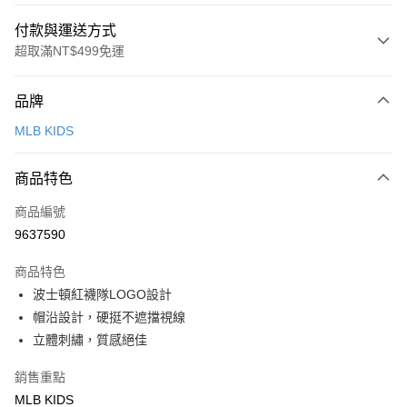
付款與運送方式
超取滿NT$499免運
付款方式
品牌
信用卡一次付款
MLB KIDS
超商取貨付款
商品特色
LINE Pay
商品編號
Apple Pay
9637590
街口支付
商品特色
悠遊付
波士頓紅襪隊LOGO設計
帽沿設計，硬挺不遮擋視線
運送方式
立體刺繡，質感絕佳
全家取貨付款<未取貨列黑名單/不支援離島取退>
銷售重點
每筆NT$60，滿NT$499(含以上)免運費
MLB KIDS