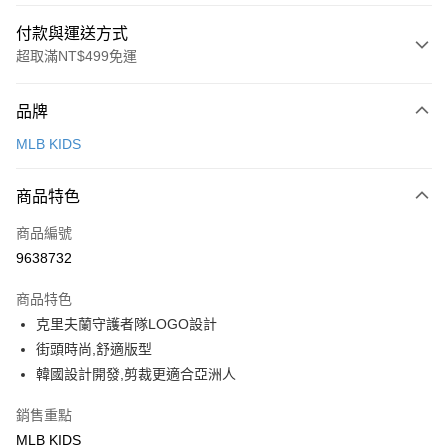
付款與運送方式
超取滿NT$499免運
付款方式
品牌
信用卡一次付款
MLB KIDS
超商取貨付款
商品特色
LINE Pay
商品編號
Apple Pay
9638732
街口支付
商品特色
悠遊付
克里夫蘭守護者隊LOGO設計
街頭時尚,舒適版型
運送方式
韓國設計開發,剪裁更適合亞洲人
全家取貨付款<未取貨列黑名單/不支援離島取退>
銷售重點
每筆NT$60，滿NT$499(含以上)免運費
MLB KIDS