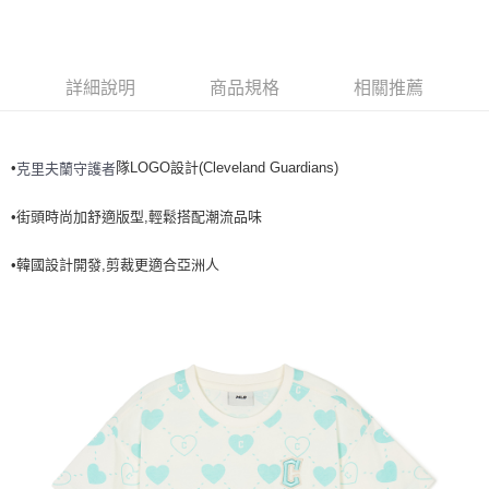
全家取貨<不支援離島取退>
每筆NT$60，滿NT$499(含以上)免運費
7-11取貨付款<未取貨列黑名單/不支援離島取退>
詳細說明
商品規格
相關推薦
每筆NT$60，滿NT$499(含以上)免運費
7-11取貨<不支援離島取退>
•
隊LOGO設計(Cleveland Guardians)
克里夫蘭守護者
每筆NT$60，滿NT$499(含以上)免運費
宅配滿699免運
•街頭時尚加舒適版型,輕鬆搭配潮流品味
每筆NT$80，滿NT$699(含以上)免運費
•韓國設計開發,剪裁更適合亞洲人