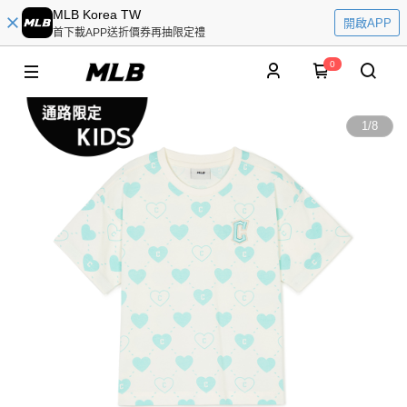
MLB Korea TW
開啟APP
首下載APP送折價券再抽限定禮
0
1
/
8