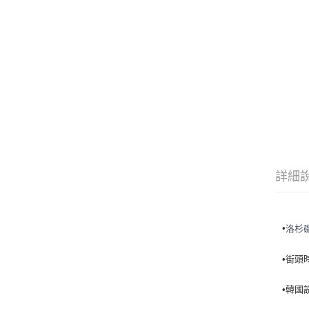
詳細
•
洛杉
•街頭
•韓國