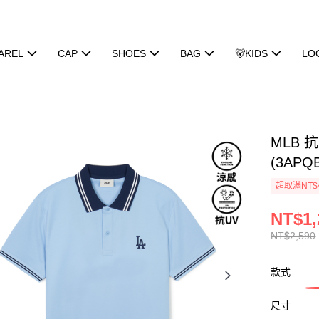
AREL
CAP
SHOES
BAG
🐻KIDS
LO
MLB 
(3APQ
超取滿NT$
NT$1,
NT$2,590
款式
尺寸