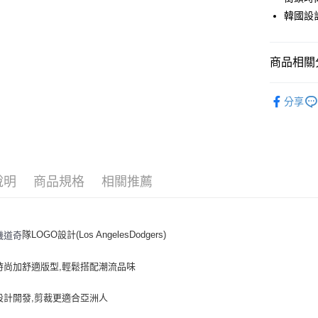
Apple Pay
韓國設
街口支付
悠遊付
商品相關分
｜服飾
運送方式
分享
↘️↘️Out
全家取貨付
每筆NT$6
全家取貨<
說明
商品規格
相關推薦
每筆NT$6
7-11取
隊LOGO設計(Los AngelesDodgers)
磯道奇
每筆NT$6
7-11取
時尚加舒適版型,輕鬆搭配潮流品味
每筆NT$6
設計開發,剪裁更適合亞洲人
宅配滿69