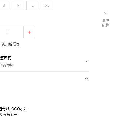
S
M
L
XL
清除
紀錄
不適用折價券
送方式
499免運
次付款
付款
道奇隊LOGO設計
尚,舒適版型