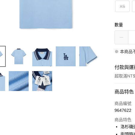
XS
數量
※ 本商品
付款與運
超取滿NT$
付款方式
商品特色
信用卡一
商品編號
9647622
超商取貨
商品特色
LINE Pay
洛杉磯
街頭時