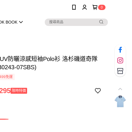
0
OK BOOK
抗UV防曬涼感短袖Polo衫 洛杉磯道奇隊
B0243-07SBS)
499免運
295
限時特價