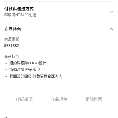
付款與運送方式
超取滿NT$499免運
付款方式
商品特色
信用卡一次付款
商品編號
超商取貨付款
9681882
LINE Pay
商品特色
Apple Pay
紐約洋基隊LOGO設計
街頭時尚,舒適版型
街口支付
韓國設計開發,剪裁更適合亞洲人
悠遊付
運送方式
詳細說明
商品規格
相關推薦
全家取貨付款<未取貨列黑名單/不支援離島取退>
每筆NT$60，滿NT$499(含以上)免運費