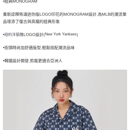
•經典MONOGRAM
全家取貨<不支援離島取退>
每筆NT$60，滿NT$499(含以上)免運費
重新詮釋佈滿迷你版LOGO印花的MONOGRAM設計,為MLB的潮流單
7-11取貨付款<未取貨列黑名單/不支援離島取退>
品增添了復古與高檔的經典形象
每筆NT$60，滿NT$499(含以上)免運費
New York Yankees
紐約洋基
•
隊LOGO設計(
)
7-11取貨<不支援離島取退>
每筆NT$60，滿NT$499(含以上)免運費
•街頭時尚加舒適版型,輕鬆搭配潮流品味
宅配滿699免運
•韓國設計開發,剪裁更適合亞洲人
每筆NT$80，滿NT$699(含以上)免運費