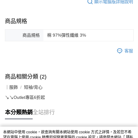
顯示電腦版詳細說明
商品規格
商品規格
棉 97%彈性纖維 3%
客服
商品相關分類 (2)
｜服飾
短袖/背心
↘️↘️Outlet專區6折起
本分類熱銷
全站排行
本網站中使用 cookie，欲查詢有關本網站使用 cookie 方式之詳情，及若您不希
熱門標籤
望在電腦上使用 cookie 時應如何變更電腦的 cookie 設定，請參閱本網站「
隱私