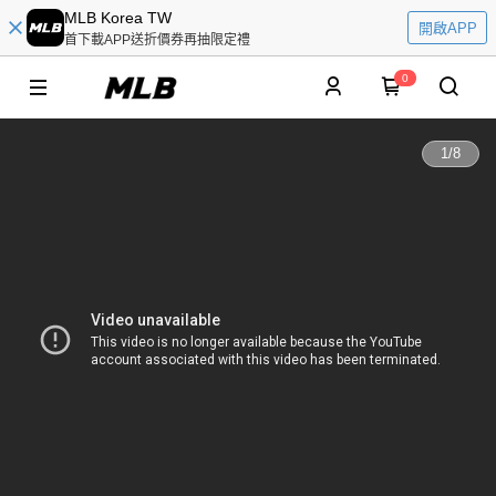
MLB Korea TW
開啟APP
首下載APP送折價券再抽限定禮
0
1
/
8