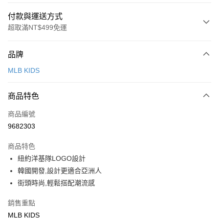
付款與運送方式
超取滿NT$499免運
付款方式
品牌
信用卡一次付款
MLB KIDS
超商取貨付款
商品特色
LINE Pay
商品編號
Apple Pay
9682303
街口支付
商品特色
悠遊付
紐約洋基隊LOGO設計
韓國開發,設計更適合亞洲人
運送方式
街頭時尚,輕鬆搭配潮流感
全家取貨付款<未取貨列黑名單/不支援離島取退>
銷售重點
每筆NT$60，滿NT$499(含以上)免運費
MLB KIDS