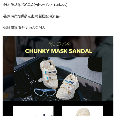
紐約洋基
New York Yankees
•
隊LOGO設計(
)
•街頭時尚加運動元素,輕鬆搭配潮流品味
•韓國開發,設計更適合亞洲人