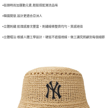
每筆NT$60，滿NT$499(含以上)免運費
•街頭時尚加運動元素,輕鬆搭配潮流品味
7-11取貨付款<未取貨列黑名單/不支援離島取退>
•韓國開發,設計更適合亞洲人
每筆NT$60，滿NT$499(含以上)免運費
7-11取貨<不支援離島取退>
•立體刺繡:肌理感層次豐富，刺繡線條整齊均勻，質感絕佳
每筆NT$60，滿NT$499(含以上)免運費
•立體帽沿:根據人體工學設計，硬挺不遮擋視線，做工講究照顧到每個細節
宅配滿699免運
每筆NT$80，滿NT$699(含以上)免運費