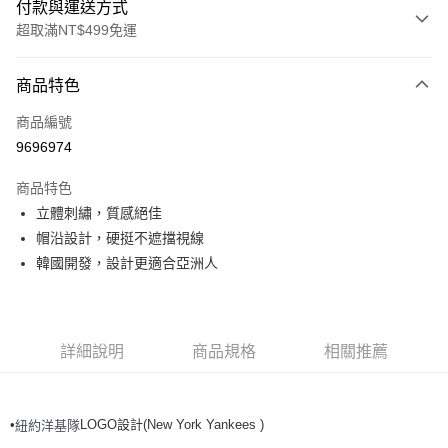
付款與運送方式
超取滿NT$499免運
付款方式
商品特色
信用卡一次付款
商品編號
超商取貨付款
9696974
LINE Pay
商品特色
Apple Pay
立體刺繡，質感絕佳
帽沿設計，硬挺不遮擋視線
街口支付
韓國開發，設計更適合亞洲人
悠遊付
運送方式
詳細說明
商品規格
相關推薦
全家取貨付款<未取貨列黑名單/不支援離島取退>
每筆NT$60，滿NT$499(含以上)免運費
•
LOGO設計(New York Yankees )
紐約洋基
隊
全家取貨<不支援離島取退>